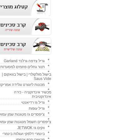
גריל צדפה גרלנד Garland
תנור גחלים פחמים למסעדות
בישול מולקולרי | בישול בוואקום |
Saus Vide
מכונות ליוגורט וגלידה אמריק
מכשיר אינדוקציה - כירה
אינדוקטיבית
גריל גז רדיאנטי
גריל עופות
צ'יפסרים גז מטגנות שמן עמוק
צ'יפסרים חשמל מטגנות שמן עמוק
ווקים גז JETWOK
בינמרי דלפקי ועגלות בינמרי
מכשירי קרפ צרפתי