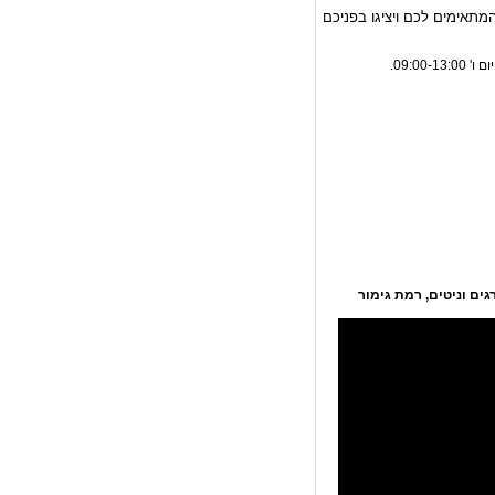
מתאימים לכם ויציגו בפניכם
ת אונזה - השף יוסי שיטרית
שן-ליין סיפקה את כל ציוד
של מסעדת Onza החדשה
גים וניטים, רמת גימור
יס - מסעדת השף חיים טיבי
טשן-ליין ציידה את כל ציוד
בח והבר של מסעדת השף
חיים טיבי - טיבי'ס