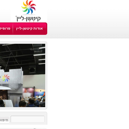
אודות קיטשן-ליין
פרופיל