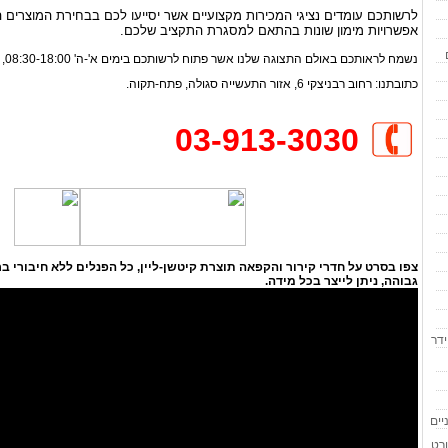
לרשותכם עומדים נציגי המכירות מקצועיים אשר יסייעו לכם בבחירת המוצרים ה
אפשרויות מימון שונות בהתאם למסגרת התקציב שלכם.
נשמח לראותכם באולם התצוגה שלנו אשר פתוח לרשותכם בימים א'-ה' 08:30-18:00, יום ו' 09:00-13:00.
כתובתנו: רחוב רבניצקי 6, אזור התעשייה סגולה, פתח-תקוה.
03-913-3030
מסעד
קיט
המטבח 
צפו בסרט על חדרי קירור והקפאה תוצרת קיטשן-ליין, כל הפנלים ללא חיבורי בר
גבוהה, ניתן לייצר בכל מידה.
ידר
טיב
קי
המט
יים
ורט