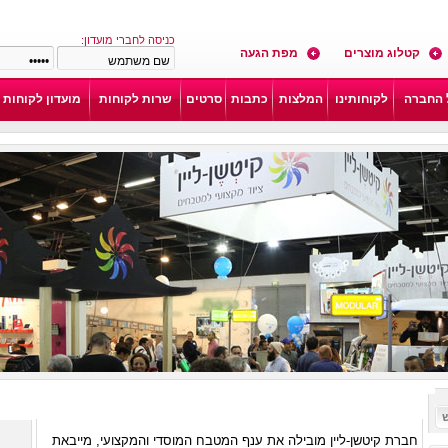
כניסה לחברי מועדון:
קטלוג מוצרים
מפת הגעה
 החברה
לקוחותינו
המלצות
כתבות
סרטים
שרות לקוחות
מועדון לקוחות
׳—׳“׳
ברוכים הבאים לאתר קיטשן-ליין, המקצוענים למטבח שלך !
חברת קיטשן-ליין מובילה את ענף המטבח המוסדי והמקצועי, מייבאת