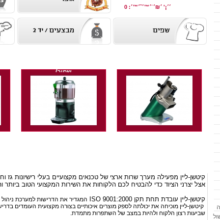
׳׳¡' ׳₪׳¨׳™׳˜׳™׳: 0
י
קוצץ עגבניות, ירקות ופירות
מכשיר שוקולטה/סחלב/סיידר
תוצרת Brunner שוויץ
תוצרת BRAS איטליה (דגם
שחור)
קיטשן
למס
סניף
קצת על שרות, תקן איזו 9001 וקרב סכינים 3 - אליפות המסעדות
קיטשן-ליין מפעילה מערך שרות ארצי של טכנאים מקצועיים בעלי רישיונות גז 
קיט
אצל יצרני הציוד כדי להבטיח לכם הלקוחות את השירות המקצועי הטוב ביותר וה
המט
קיטשן-ליין עובדת תחת תקן
ISO 9001:2000
המגדיר את הדרישות למערכת ניהול אי
קיטשן-ליין מוכיחה את יכולתה לספק מוצרים איכותיים בצורה מקצועית העומדים בדרי
ה
שביעות רצון הלקוח ולהיות במצב של השתפרות מתמדת.
ול