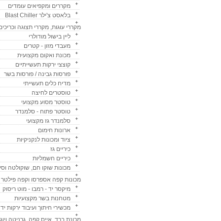
מקררים ומקפיאים עומדים
בלאסט צ'ילר Blast Chiller
מקררי עוגות, מקררי תצוגה וכריכים
ליין בישול מודולרי
מעבדי מזון - קטרים
מכונת ואקום מקצועית
קוצצי ירקות תעשייתיים
פורסות גבינה / פורסות בשר
מדיח כלים תעשייתי
טוסטרים לחיצה
טוסטר מסוע מקצועי
טוסטר פתוח - סלמנדר
סלמנדר גז מקצועי
ארונות חימום
ציוד ומכונות לנקניקיות
כיריים גז
כיריים חשמליות
מכונות שוקו חם, שוקולטה וסי
מכונות קפה אספרסו וקפה פילטר
מיקסר יד - רמבו - מוט ריסוק
מטחנות בשר מקצועיות
מכשירי חיתוך ועיבוד ירקות ידנ
מכונת ברד, אייס קפה, גרניטה ויוג