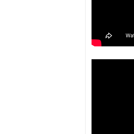
ה חדשה לרשת ריבר ברעננה
שן-ליין סיפקה את כל ציוד
בח, הקירור והבר למסעדה
חדשה של ריבר ברעננה