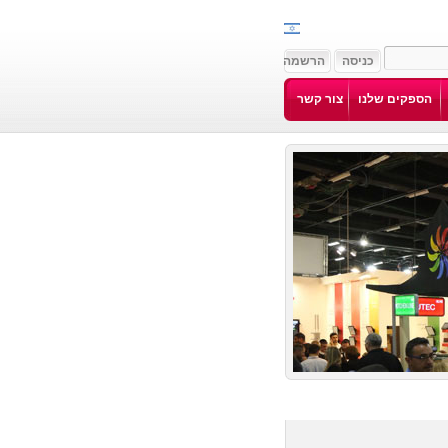
הספקים שלנו
צור קשר
©׳•׳× ׳•׳׳‘׳¦׳¢׳™׳