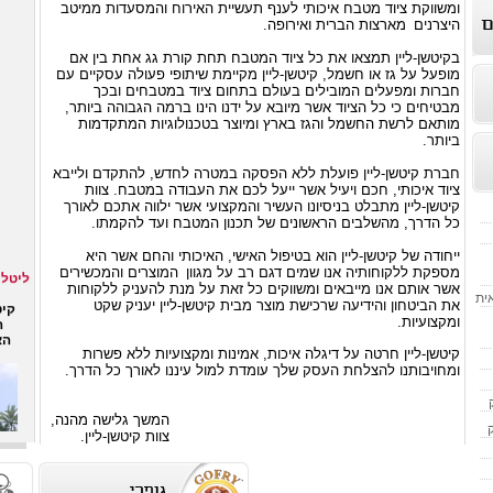
ומשווקת ציוד מטבח איכותי לענף תעשיית האירוח והמסעדות ממיטב
היצרנים
מארצות הברית ואירופה.
בקיטשן-ליין תמצאו את כל ציוד המטבח תחת קורת גג אחת בין אם
מופעל על גז או חשמל, קיטשן-ליין מקיימת שיתופי פעולה עסקיים עם
חברות ומפעלים המובילים בעולם בתחום ציוד במטבחים ובכך
מבטיחים כי כל הציוד אשר מיובא על ידנו הינו ברמה הגבוהה ביותר,
מותאם לרשת החשמל והגז בארץ ומיוצר בטכנולוגיות המתקדמות
ביותר.
חברת קיטשן-ליין פועלת ללא הפסקה במטרה לחדש, להתקדם ולייבא
ציוד איכותי, חכם ויעיל אשר ייעל לכם את העבודה במטבח. צוות
קיטשן-ליין מתבלט בניסיונו העשיר והמקצועי אשר ילווה אתכם לאורך
כל הדרך, מהשלבים הראשונים של תכנון המטבח ועד להקמתו.
ייחודה של קיטשן-ליין הוא בטיפול האישי, האיכותי והחם אשר היא
ליטל 
מספקת ללקוחותיה אנו שמים דגם רב על מגוון
המוצרים והמכשירים
אשר אותם אנו מייבאים ומשווקים כל זאת על מנת להעניק ללקוחות
קיט
אית
את הביטחון והידיעה שרכישת מוצר מבית קיטשן-ליין יעניק שקט
ה
ומקצועיות.
קיטשן-ליין חרטה על דיגלה איכות, אמינות ומקצועיות ללא פשרות
ומחויבותנו להצלחת העסק שלך עומדת למול עיננו לאורך כל הדרך.
המשך גלישה מהנה,
צוות קיטשן-ליין.