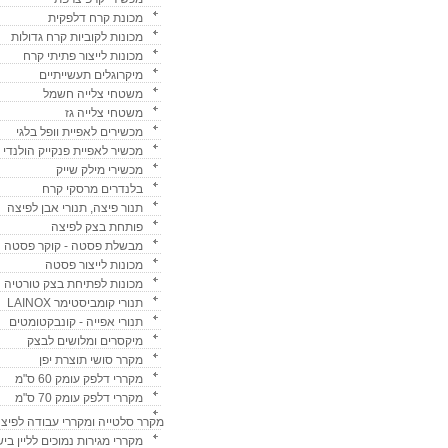
מכונת קרח דלפקית
מכונות לקוביות קרח גדולות
מכונות לייצור פתיתי קרח
מיקרוגלים תעשייתיים
משטחי צלייה חשמל
משטחי צלייה גז
מכשירים לאפיית וופל בלגי
מכשיר לאפיית פנקייק הולנדי
מכשירי מילק שייק
בלנדרים מרסקי קרח
תנור פיצה, תנורי אבן לפיצה
פותחת בצק לפיצה
מבשלת פסטה - קוקר פסטה
מכונות לייצור פסטה
מכונות לפתיחת בצק טורטיה
תנורי קומביסטימר LAINOX
תנורי אפייה - קונבקטומטים
מיקסרים ומלושים לבצק
מקרר סושי תוצרת יפן
מקררי דלפק עומק 60 ס"מ
מקררי דלפק עומק 70 ס"מ
מקרר סלטייה ומקררי עבודה לפיצ
מקררי מגירות נמוכים לליין ביש