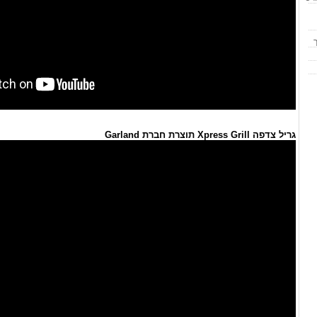
גריל צדפה Xpress Grill תוצרת חברת Garland
מסעד
קיט
המט
ה